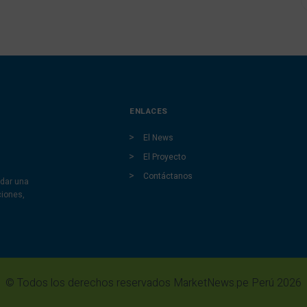
ENLACES
El News
El Proyecto
Contáctanos
dar una
ciones,
© Todos los derechos reservados MarketNews.pe Perú 2026