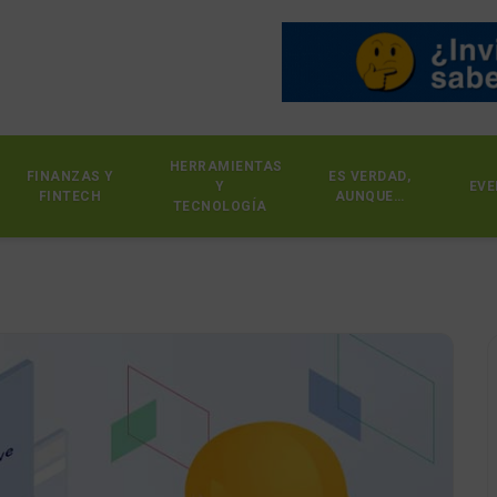
HERRAMIENTAS
FINANZAS Y
ES VERDAD,
Y
EVE
FINTECH
AUNQUE…
TECNOLOGÍA