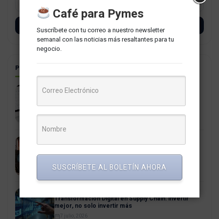
Café para Pymes
SUSCRÍBETE
Suscríbete con tu correo a nuestro newsletter
semanal con las noticias más resaltantes para tu
negocio.
POSTS RELACIONADOS
La PCM aprueba estricta regulación del uso del
correo institucional gubernamental
4 agosto, 2026
La Era Agéntica: cuando la intención reemplaza al
click
21 julio, 2026
SUSCRÍBETE AL BOLETÍN AHORA
Transformación Digital en Supply Chain: invertir
mejor, no solo invertir más
7 julio, 2026