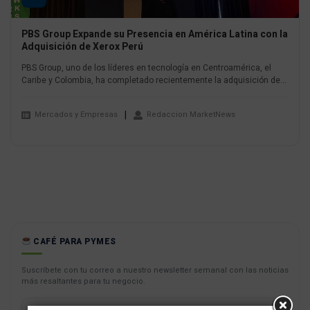
PBS Group Expande su Presencia en América Latina con la
Adquisición de Xerox Perú
PBS Group, uno de los líderes en tecnología en Centroamérica, el
Caribe y Colombia, ha completado recientemente la adquisición de...
Mercados y Empresas
Redaccion MarketNews
CAFÉ PARA PYMES
Suscríbete con tu correo a nuestro newsletter semanal con las noticias
más resaltantes para tu negocio.