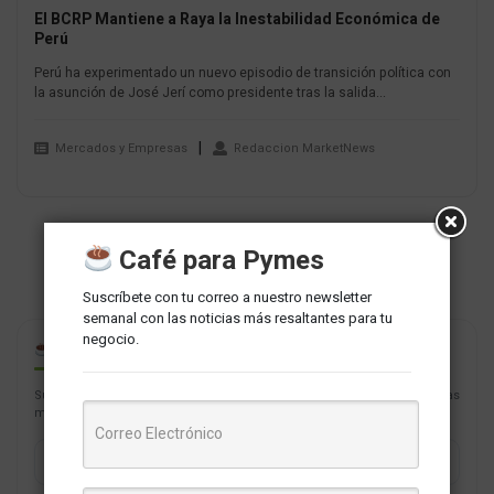
El BCRP Mantiene a Raya la Inestabilidad Económica de
Perú
Perú ha experimentado un nuevo episodio de transición política con
la asunción de José Jerí como presidente tras la salida...
Mercados y Empresas
Redaccion MarketNews
Café para Pymes
Suscríbete con tu correo a nuestro newsletter
semanal con las noticias más resaltantes para tu
negocio.
CAFÉ PARA PYMES
Suscríbete con tu correo a nuestro newsletter semanal con las noticias
más resaltantes para tu negocio.