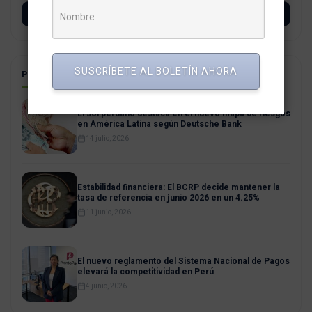
SUSCRÍBETE
SUSCRÍBETE AL BOLETÍN AHORA
POSTS RELACIONADOS
El sol peruano destaca en el nuevo mapa de riesgos
en América Latina según Deutsche Bank
14 julio, 2026
Estabilidad financiera: El BCRP decide mantener la
tasa de referencia en junio 2026 en un 4.25%
11 junio, 2026
El nuevo reglamento del Sistema Nacional de Pagos
elevará la competitividad en Perú
4 junio, 2026