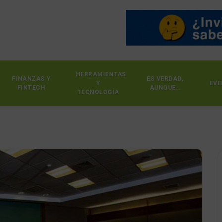
HERRAMIENTAS
FINANZAS Y
ES VERDAD,
Y
EVE
FINTECH
AUNQUE…
TECNOLOGÍA