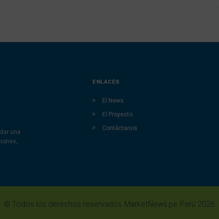
ENLACES
El News
El Proyecto
Contáctanos
dar una
ciones,
© Todos los derechos reservados MarketNews.pe Perú 2026