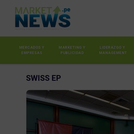
MERCADOS Y
MARKETING Y
LIDERAZGO Y
EMPRESAS
PUBLICIDAD
MANAGEMENT
SWISS EP