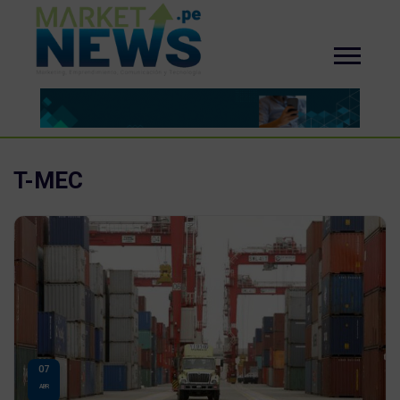
T-MEC
07
ABR