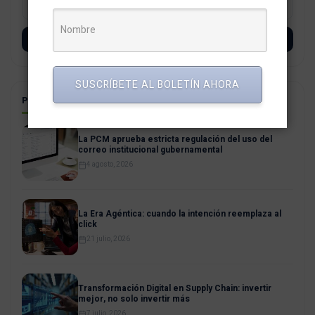
SUSCRÍBETE
SUSCRÍBETE AL BOLETÍN AHORA
POSTS RELACIONADOS
La PCM aprueba estricta regulación del uso del
correo institucional gubernamental
4 agosto, 2026
La Era Agéntica: cuando la intención reemplaza al
click
21 julio, 2026
Transformación Digital en Supply Chain: invertir
mejor, no solo invertir más
7 julio, 2026