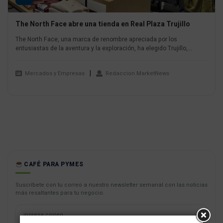
The North Face abre una tienda en Real Plaza Trujillo
The North Face, una marca de renombre apreciada por los
entusiastas de la aventura y la exploración, ha elegido Trujillo,...
Mercados y Empresas
Redaccion MarketNews
CAFÉ PARA PYMES
Suscríbete con tu correo a nuestro newsletter semanal con las noticias
más resaltantes para tu negocio.