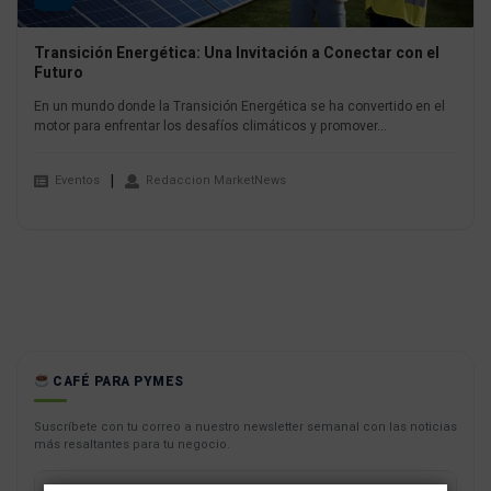
Transición Energética: Una Invitación a Conectar con el
Futuro
En un mundo donde la Transición Energética se ha convertido en el
motor para enfrentar los desafíos climáticos y promover...
Eventos
Redaccion MarketNews
CAFÉ PARA PYMES
Suscríbete con tu correo a nuestro newsletter semanal con las noticias
más resaltantes para tu negocio.