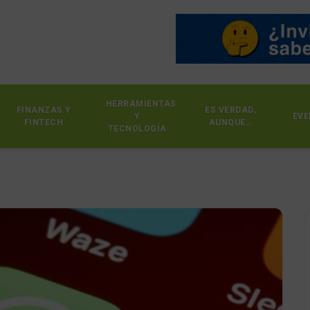
HERRAMIENTAS
FINANZAS Y
ES VERDAD,
Y
EVE
FINTECH
AUNQUE…
TECNOLOGÍA