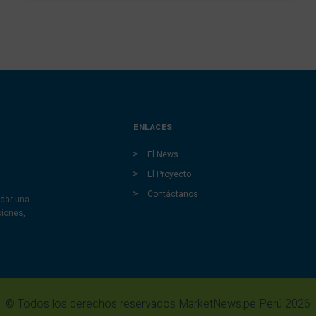
ENLACES
El News
El Proyecto
Contáctanos
dar una
ciones,
© Todos los derechos reservados MarketNews.pe Perú 2026