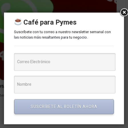
Café para Pymes
Suscríbete con tu correo a nuestro newsletter semanal con
las noticias más resaltantes para tu negocio.
 PYMES Peruanas
racción entre empresas y clientes está consolidando su rol
SUSCRÍBETE AL BOLETÍN AHORA