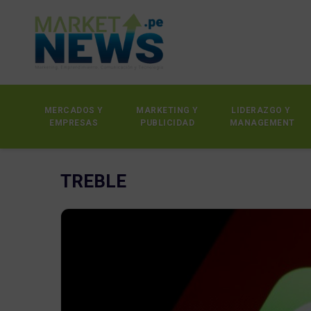
MERCADOS Y
MARKETING Y
LIDERAZGO Y
EMPRESAS
PUBLICIDAD
MANAGEMENT
TREBLE