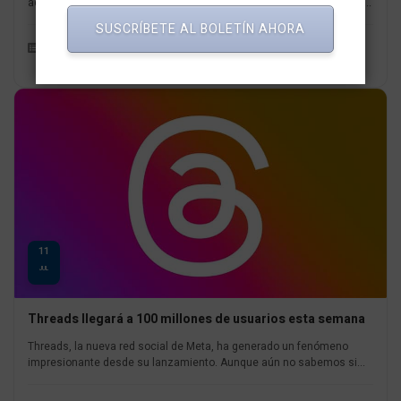
activos diarios, según un informe reciente de Similarweb, una firma...
SUSCRÍBETE AL BOLETÍN AHORA
Herramientas y Tecnología
Redaccion MarketNews
11
JUL
Threads llegará a 100 millones de usuarios esta semana
Threads, la nueva red social de Meta, ha generado un fenómeno
impresionante desde su lanzamiento. Aunque aún no sabemos si...