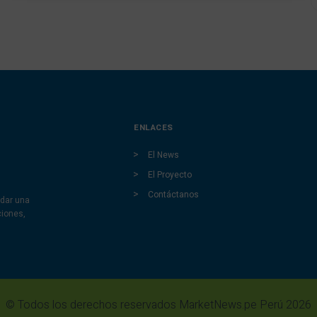
ENLACES
El News
El Proyecto
Contáctanos
dar una
ciones,
© Todos los derechos reservados MarketNews.pe Perú 2026