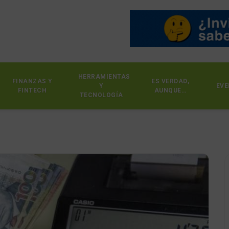
HERRAMIENTAS
FINANZAS Y
ES VERDAD,
Y
EVE
FINTECH
AUNQUE…
TECNOLOGÍA