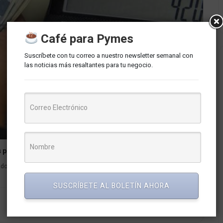
Café para Pymes
Suscríbete con tu correo a nuestro newsletter semanal con
las noticias más resaltantes para tu negocio.
 para aprovechar ese dinero extra
bajadores que pertenecen a empresas privadas que generan rentas de
SUSCRÍBETE AL BOLETÍN AHORA