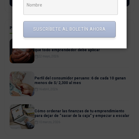
SUSCRÍBETE
POSTS RELACIONADOS
SUSCRÍBETE AL BOLETÍN AHORA
Estabilidad financiera para PYMES: La regla del 10%
que todo emprendedor debe aplicar
22 mayo, 2026
Perfil del consumidor peruano: 6 de cada 10 ganan
menos de S/ 2,300 al mes
16 abril, 2026
Cómo ordenar las finanzas de tu emprendimiento
para dejar de “sacar de la caja” y empezar a escalar
10 marzo, 2026