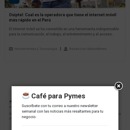
Osiptel: Cual es la operadora que tiene el internet móvil
más rápido en el Perú
El internet móvil se ha convertido en una herramienta indispensable
para la comunicación, el trabajo, el entretenimiento y el acceso...
Herramientas y Tecnología
Redaccion MarketNews
Café para Pymes
CAFÉ PARA PYMES
Suscríbete con tu correo a nuestro newsletter
semanal con las noticias más resaltantes para tu
Suscríbete con tu correo a nuestro newsletter semanal con las noticias
negocio.
más resaltantes para tu negocio.