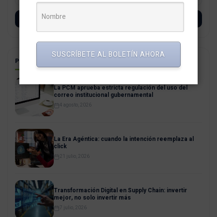
SUSCRÍBETE
SUSCRÍBETE AL BOLETÍN AHORA
POSTS RELACIONADOS
La PCM aprueba estricta regulación del uso del
correo institucional gubernamental
4 agosto, 2026
La Era Agéntica: cuando la intención reemplaza al
click
21 julio, 2026
Transformación Digital en Supply Chain: invertir
mejor, no solo invertir más
7 julio, 2026