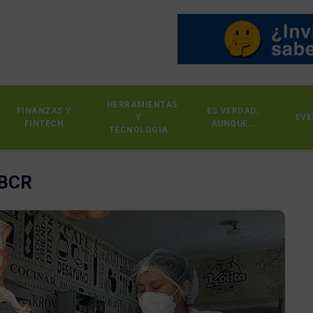
HERRAMIENTAS
FINANZAS Y
ES VERDAD,
Y
EVE
FINTECH
AUNQUE…
TECNOLOGÍA
 BCR