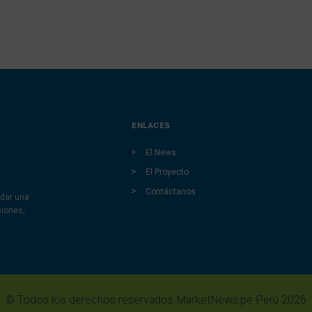
ENLACES
El News
El Proyecto
Contáctanos
dar una
ciones,
© Todos los derechos reservados MarketNews.pe Perú 2026