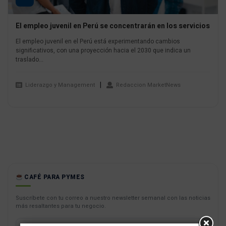
El empleo juvenil en Perú se concentrarán en los servicios
El empleo juvenil en el Perú está experimentando cambios
significativos, con una proyección hacia el 2030 que indica un
traslado...
Liderazgo y Management
Redaccion MarketNews
CAFÉ PARA PYMES
Suscríbete con tu correo a nuestro newsletter semanal con las noticias
más resaltantes para tu negocio.