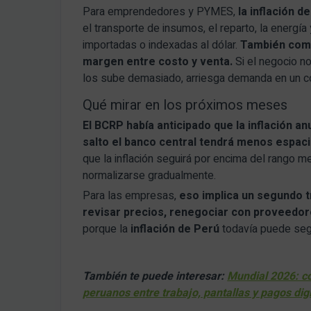
Para emprendedores y PYMES,
la inflación 
el transporte de insumos, el reparto, la energía
importadas o indexadas al dólar.
También compl
margen entre costo y venta.
Si el negocio no
los sube demasiado, arriesga demanda en un c
Qué mirar en los próximos meses
El BCRP había anticipado que la inflación a
salto el banco central tendrá menos espaci
que la inflación seguirá por encima del rango 
normalizarse gradualmente.
Para las empresas,
eso implica un segundo t
revisar precios, renegociar con proveedores
porque la
inflación de Perú
todavía puede seg
También te puede interesar:
Mundial 2026: c
peruanos entre trabajo, pantallas y pagos dig