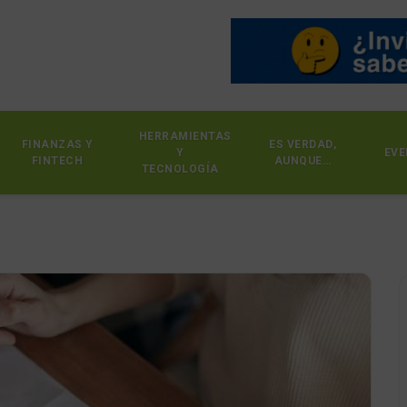
HERRAMIENTAS
FINANZAS Y
ES VERDAD,
Y
EVE
FINTECH
AUNQUE…
TECNOLOGÍA