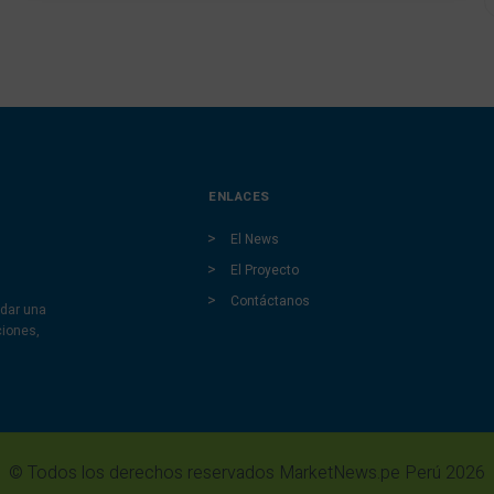
ENLACES
El News
El Proyecto
Contáctanos
dar una
ciones,
© Todos los derechos reservados MarketNews.pe Perú 2026